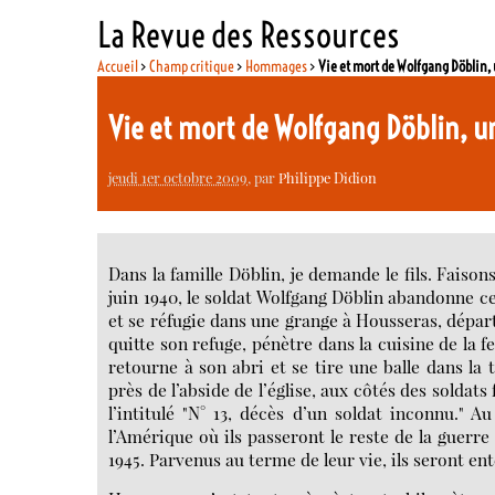
La Revue des Ressources
Accueil
>
Champ critique
>
Hommages
>
Vie et mort de Wolfgang Döblin,
Vie et mort de Wolfgang Döblin, 
jeudi 1er octobre 2009
, par
Philippe Didion
Dans la famille Döblin, je demande le fils. Fais
juin 1940, le soldat Wolfgang Döblin abandonne ce
et se réfugie dans une grange à Housseras, départ
quitte son refuge, pénètre dans la cuisine de la f
retourne à son abri et se tire une balle dans la 
près de l’abside de l’église, aux côtés des solda
l’intitulé "N° 13, décès d’un soldat inconnu.
l’Amérique où ils passeront le reste de la guerre 
1945. Parvenus au terme de leur vie, ils seront ent