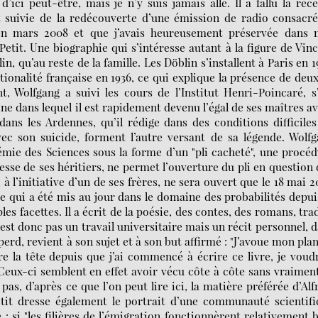
’ici peut-être, mais je n’y suis jamais allé. Il a fallu la réc
uivie de la redécouverte d’une émission de radio consacré
 en mars 2008 et que j’avais heureusement préservée dans 
Petit. Une biographie qui s’intéresse autant à la figure de Vin
, qu’au reste de la famille. Les Döblin s’installent à Paris en 1
tionalité française en 1936, ce qui explique la présence de deu
t, Wolfgang a suivi les cours de l’Institut Henri-Poincaré, s
ine dans lequel il est rapidement devenu l’égal de ses maîtres a
dans les Ardennes, qu’il rédige dans des conditions difficile
c son suicide, forment l’autre versant de sa légende. Wolf
émie des Sciences sous la forme d’un "pli cacheté", une procé
resse de ses héritiers, ne permet l’ouverture du pli en question
 l’initiative d’un de ses frères, ne sera ouvert que le 18 mai 
ce qui a été mis au jour dans le domaine des probabilités depui
les facettes. Il a écrit de la poésie, des contes, des romans, tra
’est donc pas un travail universitaire mais un récit personnel, 
 perd, revient à son sujet et à son but affirmé : "J’avoue mon pla
re la tête depuis que j’ai commencé à écrire ce livre, je voud
." Ceux-ci semblent en effet avoir vécu côte à côte sans vraimen
 pas, d’après ce que l’on peut lire ici, la matière préférée d’Alf
etit dresse également le portrait d’une communauté scientif
 si "les filières de l’émigration fonctionnèrent relativement 