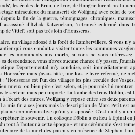
ands", les écoles de Brno, de Lvov, de Hongrie furent pratique
auvetage miraculeux du manuscrit de Wolfgang avec celui de to
e depuis la fin de la guerre, témoignages, chroniques, manusc
 assassiné d’Itzhak Katzenelson, "retrouvé enfermé dans tr
p de Vittel", soit pas très loin d’Housseras.
ire, un village adossé à la forêt de Rambervillers. Si vous n’y 
chantier qui vous conduit à visiter toutes les communes vosgie
hier les monuments aux morts, si vous ne vous intéressez 
de sa descendance, vous n’avez aucune chance d’y passer. J’aurai
abétique Départemental m’y conduise, soit immédiatement ap
 Houssière mais j’avais hâte, une fois le livre refermé, de me
: "Housseras est l’un des villages les plus reculés des Vosges
ien mieux, ou bien pire c’est selon, et je pourrais lui montrer
 le secteur mais peu importe. La tombe des trois Döblin, est 
u à l’écart des autres. Wolfgang y repose entre ses deux parents
l a mis fin à ses jours mais la description de Marc Petit est a
a plaque commémorative qu’on y a apposée. C’est qu’il y a ici
erpétuer le souvenir. Un colloque Döblin a eu lieu à Epinal en 
u tout à l’auteur à cette époque - et une cérémonie s’est tenu
ntenaire de la mort des parents en présence de Stephan, l’un