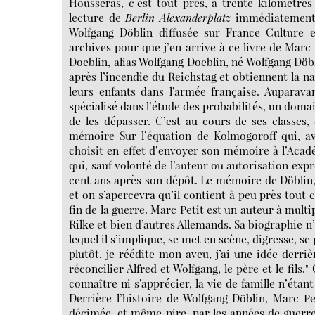
Housseras, c’est tout près, à trente kilomètres d
lecture de
Berlin Alexanderplatz
immédiatement s
Wolfgang Döblin diffusée sur France Culture
archives pour que j’en arrive à ce livre de Marc 
Doeblin, alias Wolfgang Doeblin, né Wolfgang Döblin
après l’incendie du Reichstag et obtiennent la na
leurs enfants dans l’armée française. Auparavan
spécialisé dans l’étude des probabilités, un doma
de les dépasser. C’est au cours de ses classes, 
mémoire Sur l’équation de Kolmogoroff qui, ave
choisit en effet d’envoyer son mémoire à l’Acad
qui, sauf volonté de l’auteur ou autorisation exp
cent ans après son dépôt. Le mémoire de Döblin, à
et on s’apercevra qu’il contient à peu près tout 
fin de la guerre. Marc Petit est un auteur à multip
Rilke et bien d’autres Allemands. Sa biographie n
lequel il s’implique, se met en scène, digresse, se
plutôt, je réédite mon aveu, j’ai une idée derriè
réconcilier Alfred et Wolfgang, le père et le fils
connaître ni s’apprécier, la vie de famille n’étant
Derrière l’histoire de Wolfgang Döblin, Marc P
décimée, et même pire, par les années de guerre :