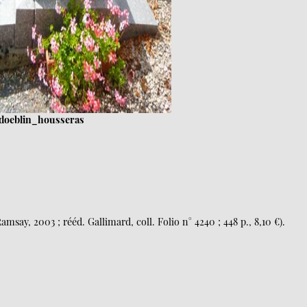
doeblin_housseras
msay, 2003 ; rééd. Gallimard, coll. Folio n° 4240 ; 448 p., 8,10 €).