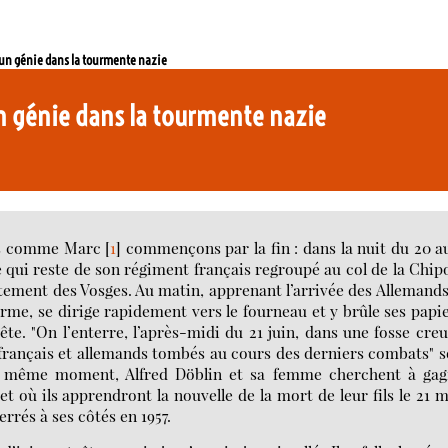
 un génie dans la tourmente nazie
un génie dans la tourmente nazie
ons comme Marc
[
1
]
commençons par la fin : dans la nuit du 20 a
 qui reste de son régiment français regroupé au col de la Chip
ement des Vosges. Au matin, apprenant l’arrivée des Allemands,
erme, se dirige rapidement vers le fourneau et y brûle ses papie
tête. "On l’enterre, l’après-midi du 21 juin, dans une fosse cre
ts français et allemands tombés au cours des derniers combats" 
" Au même moment, Alfred Döblin et sa femme cherchent à gag
et où ils apprendront la nouvelle de la mort de leur fils le 21 
errés à ses côtés en 1957.