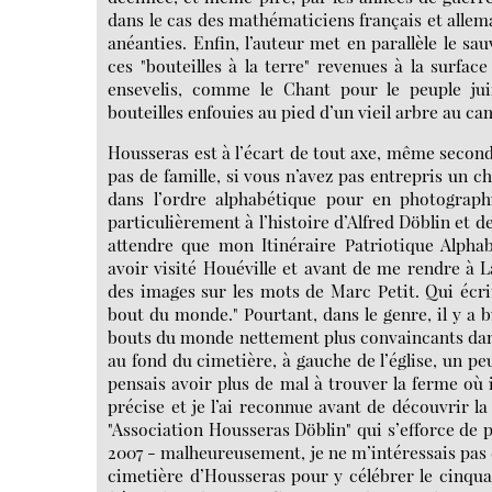
dans le cas des mathématiciens français et allem
anéanties. Enfin, l’auteur met en parallèle le s
ces "bouteilles à la terre" revenues à la surfac
ensevelis, comme le Chant pour le peuple juif
bouteilles enfouies au pied d’un vieil arbre au cam
Housseras est à l’écart de tout axe, même seconda
pas de famille, si vous n’avez pas entrepris un 
dans l’ordre alphabétique pour en photograp
particulièrement à l’histoire d’Alfred Döblin et 
attendre que mon Itinéraire Patriotique Alph
avoir visité Houéville et avant de me rendre à La
des images sur les mots de Marc Petit. Qui écrit 
bout du monde." Pourtant, dans le genre, il y a b
bouts du monde nettement plus convaincants dans
au fond du cimetière, à gauche de l’église, un pe
pensais avoir plus de mal à trouver la ferme où i
précise et je l’ai reconnue avant de découvrir l
"Association Housseras Döblin" qui s’efforce de p
2007 - malheureusement, je ne m’intéressais pas d
cimetière d’Housseras pour y célébrer le cinqua