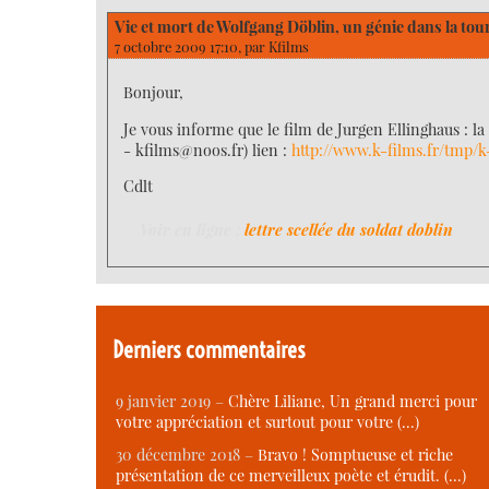
Vie et mort de Wolfgang Döblin, un génie dans la to
7 octobre 2009 17:10, par
Kfilms
Bonjour,
Je vous informe que le film de Jurgen Ellinghaus : la 
- kfilms@noos.fr) lien :
http://www.k-films.fr/tmp/
Cdlt
Voir en ligne :
lettre scellée du soldat doblin
Derniers commentaires
9 janvier 2019 –
Chère Liliane, Un grand merci pour
votre appréciation et surtout pour votre (…)
30 décembre 2018 –
Bravo ! Somptueuse et riche
présentation de ce merveilleux poète et érudit. (…)