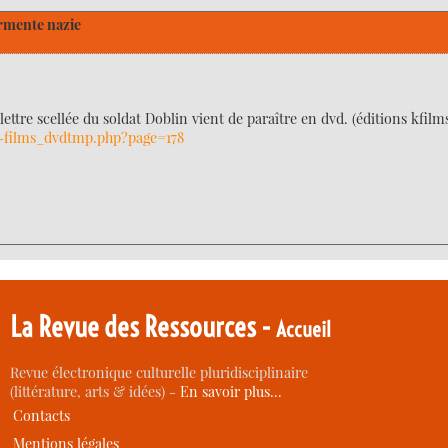
urmente nazie
lettre scellée du soldat Doblin vient de paraître en dvd. (éditions kfilm
k-films_dvdtmp.php?page=178
La Revue des Ressources -
Accueil
Revue électronique culturelle pluridisciplinaire
(littérature, arts & idées) -
En savoir plus…
Contacts
Mentions légales