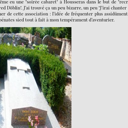
a même eu une "soirée cabaret" à Housseras dans le but de "rec
ed Döblin". J’ai trouvé ça un peu bizarre, un peu "J’irai chanter
er de cette association : l’idée de fréquenter plus assidûmen
pénates sied tout à fait à mon tempérament d’aventurier.