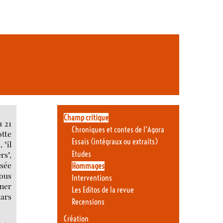
Champ critique
u 21
Chroniques et contes de l’Agora
otte
Essais (intégraux ou extraits)
 "il
Etudes
rs",
usée
Hommages
sous
Interventions
ner
Les Editos de la revue
mars
Recensions
Création