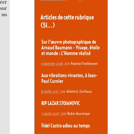
réer
 sur
t un
Articles de cette rubrique
(51…)
Sur l’œuvre photographique de
Arnaud Baumann - Visage, étoile
et monde : L’Homme réalisé
9 janvier 2018
, par
Pacôme Thiellement
Aux vibrations vivantes, à Jean-
Paul Curnier
8 août 2017
, par
Aliette G. Certhoux
RIP LAZAR STOJANOVIC
5 mars 2017
, par
Robin Hunzinger
Fidel Castro adieu au temps