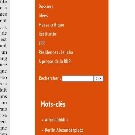
ente
Dossiers
e à
mes
Idées
cent
Masse critique
933,
x de
Restitutio
’est
ERR
vant
s un
Résidences : le labo
gang
A propos de la RDR
dure
 que
2000
Rechercher :
s la
duit
dans
n ou
Mots-clés
rais
t se
•
Alfred Döblin
red.
ique
•
Berlin Alexanderplatz
bien