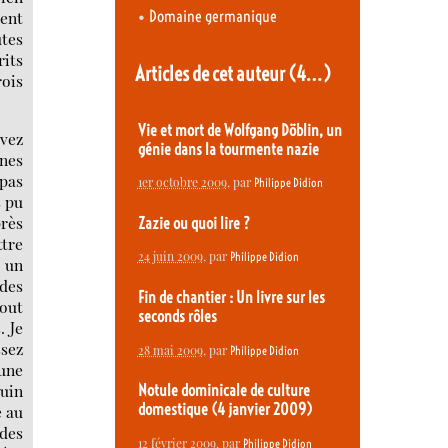
•
Domaine germanique
ment
utes
rits
Articles de cet auteur
(4…)
ois
Vie et mort de Wolfgang Döblin, un
avez
génie dans la tourmente nazie
nnes
pas
1er octobre 2009
, par
Philippe Didion
s pu
rès
Zazie ou quoi lire ?
ttre
24 juin 2009
, par
Philippe Didion
, un
 des
Fin de chantier : Un livre sur les
tout
seconds rôles
. Je
ssez
28 mai 2009
, par
Philippe Didion
 une
juin
Notule dominicale de culture
domestique (4 janvier 2009)
e au
 des
12 février 2009
, par
Philippe Didion