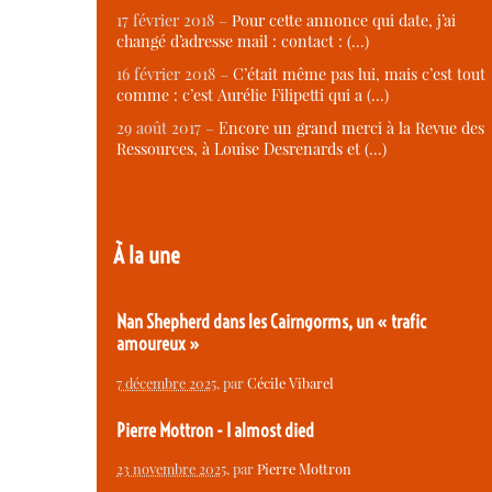
17 février 2018 –
Pour cette annonce qui date, j’ai
changé d’adresse mail : contact : (…)
16 février 2018 –
C’était même pas lui, mais c’est tout
comme : c’est Aurélie Filipetti qui a (…)
29 août 2017 –
Encore un grand merci à la Revue des
Ressources, à Louise Desrenards et (…)
À la une
Nan Shepherd dans les Cairngorms, un « trafic
amoureux »
7 décembre 2025
, par
Cécile Vibarel
Pierre Mottron - I almost died
23 novembre 2025
, par
Pierre Mottron