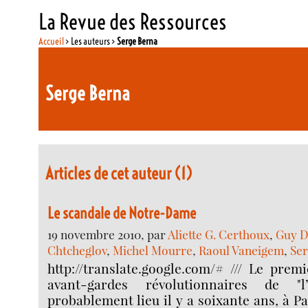
La Revue des Ressources
Accueil
> Les auteurs >
Serge Berna
Serge Berna
Articles de cet auteur (1)
Le scandale de Notre-Dame
19 novembre 2010, par
Aliette G. Certhoux
,
Guy 
Chtcheglov
,
Michel Mourre
,
Raoul Vaneigem
,
Ser
http://translate.google.com/# /// Le pre
avant-gardes révolutionnaires de "l
probablement lieu il y a soixante ans, à Pari