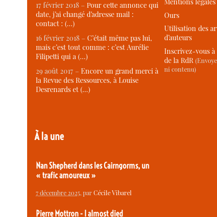
Mentions légales
17 février 2018 –
Pour cette annonce qui
date, j’ai changé d’adresse mail :
Ours
contact : (…)
Utilisation des ar
d’auteurs
16 février 2018 –
C’était même pas lui,
mais c’est tout comme : c’est Aurélie
Inscrivez-vous à 
Filipetti qui a (…)
de la RdR
(Envoye
ni contenu)
29 août 2017 –
Encore un grand merci à
la Revue des Ressources, à Louise
Desrenards et (…)
À la une
Nan Shepherd dans les Cairngorms, un
« trafic amoureux »
7 décembre 2025
, par
Cécile Vibarel
Pierre Mottron - I almost died