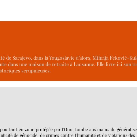
é de Sarajevo, dans la Yougoslavie d’alors, Mihrija Feković-Kul
nte dans une maison de retraite à Lausanne. Elle livre ici son t
istoriques scrupuleuses.
ica, pourtant en zone protégée par l’Onu, tombe aux mains du général s
licité de génocide, de crimes contre l’humanité et de violations des 