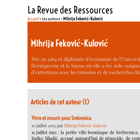
La Revue des Ressources
Accueil
> Les auteurs >
Mihrija Feković-Kulović
Mihrija Feković-Kulović
Née en 1964 et diplômée d’économie de l’Universit
Herzégovine et la Suisse où elle a été aide-soigna
d’entretiens avec les témoins et de recherches h
Articles de cet auteur (1)
Vivre et mourir pour Srebrenica
10 juillet 2015, par
Mihrija Feković-Kulović
11 juillet 1995 : la petite ville bosniaque de Srebren
Ratko Mladić, accusé aujourd’hui de génocide, de comp