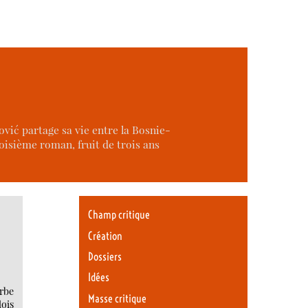
ović partage sa vie entre la Bosnie-
roisième roman, fruit de trois ans
Champ critique
Création
Dossiers
Idées
erbe
Masse critique
lois