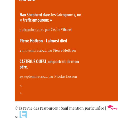
Nan Shepherd dans les Cairngorms, un
« trafic amoureux »
7 décembre 2025
, par
Cécile Vibarel
Pierre Mottron - I almost died
23 novembre 2025
, par
Pierre Mottron
CASTERUS OUEST, un portrait de mon
père.
29 septembre 2025
, par
Nicolas Losson
<
>
© la revue des ressources : Sauf mention particulière |
&