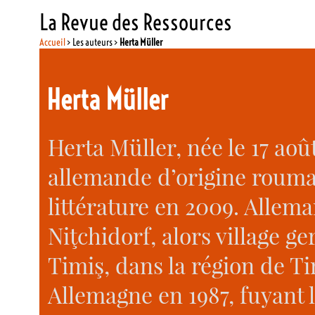
La Revue des Ressources
Accueil
> Les auteurs >
Herta Müller
Herta Müller
Herta Müller, née le 17 aoû
allemande d’origine roumai
littérature en 2009. Allem
Niţchidorf, alors village 
Timiş, dans la région de Ti
Allemagne en 1987, fuyant l