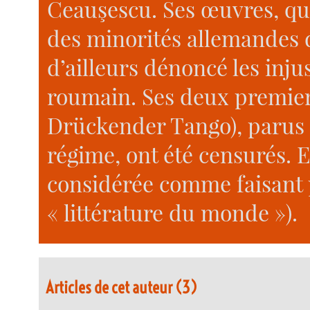
Ceauşescu. Ses œuvres, qu
des minorités allemandes d
d’ailleurs dénoncé les inj
roumain. Ses deux premier
Drückender Tango), parus 
régime, ont été censurés. 
considérée comme faisant pa
« littérature du monde »).
Articles de cet auteur (3)