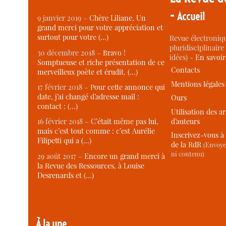
-
Accueil
9 janvier 2019 –
Chère Liliane, Un
grand merci pour votre appréciation et
surtout pour votre (…)
Revue électroniqu
pluridisciplinaire 
30 décembre 2018 –
Bravo !
idées) -
En savoi
Somptueuse et riche présentation de ce
Contacts
merveilleux poète et érudit. (…)
Mentions légales
17 février 2018 –
Pour cette annonce qui
date, j’ai changé d’adresse mail :
Ours
contact : (…)
Utilisation des ar
d’auteurs
16 février 2018 –
C’était même pas lui,
mais c’est tout comme : c’est Aurélie
Inscrivez-vous à 
Filipetti qui a (…)
de la RdR
(Envoye
ni contenu)
29 août 2017 –
Encore un grand merci à
la Revue des Ressources, à Louise
Desrenards et (…)
À la une