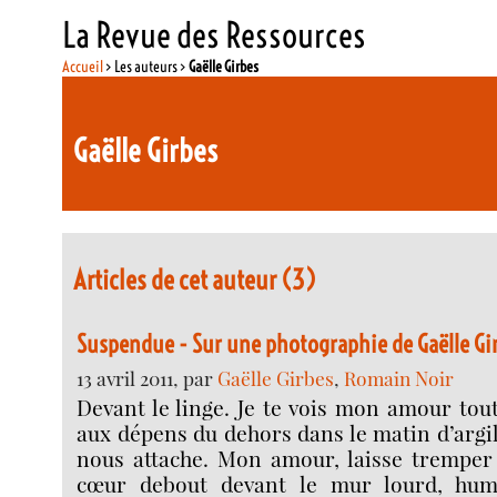
La Revue des Ressources
Accueil
> Les auteurs >
Gaëlle Girbes
Gaëlle Girbes
Articles de cet auteur (3)
Suspendue - Sur une photographie de Gaëlle Gi
13 avril 2011, par
Gaëlle Girbes
,
Romain Noir
Devant le linge. Je te vois mon amour tout
aux dépens du dehors dans le matin d’argil
nous attache. Mon amour, laisse tremper 
cœur debout devant le mur lourd, humi