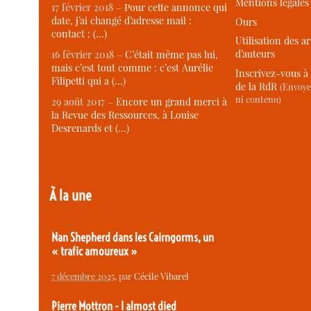
Mentions légales
17 février 2018 –
Pour cette annonce qui
date, j’ai changé d’adresse mail :
Ours
contact : (…)
Utilisation des ar
d’auteurs
16 février 2018 –
C’était même pas lui,
mais c’est tout comme : c’est Aurélie
Inscrivez-vous à 
Filipetti qui a (…)
de la RdR
(Envoye
ni contenu)
29 août 2017 –
Encore un grand merci à
la Revue des Ressources, à Louise
Desrenards et (…)
À la une
Nan Shepherd dans les Cairngorms, un
« trafic amoureux »
7 décembre 2025
, par
Cécile Vibarel
Pierre Mottron - I almost died