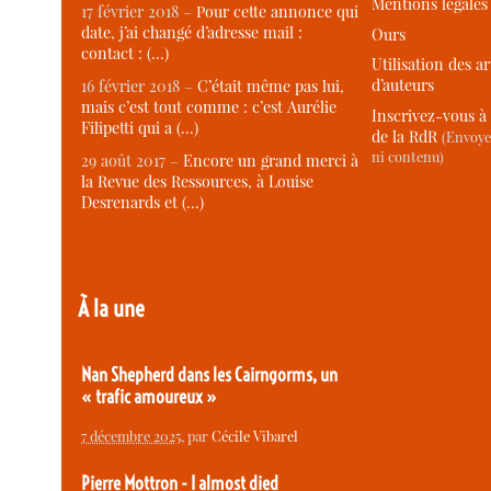
Mentions légales
17 février 2018 –
Pour cette annonce qui
date, j’ai changé d’adresse mail :
Ours
contact : (…)
Utilisation des ar
d’auteurs
16 février 2018 –
C’était même pas lui,
mais c’est tout comme : c’est Aurélie
Inscrivez-vous à 
Filipetti qui a (…)
de la RdR
(Envoye
ni contenu)
29 août 2017 –
Encore un grand merci à
la Revue des Ressources, à Louise
Desrenards et (…)
À la une
Nan Shepherd dans les Cairngorms, un
« trafic amoureux »
7 décembre 2025
, par
Cécile Vibarel
Pierre Mottron - I almost died