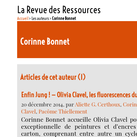
La Revue des Ressources
Accueil
> Les auteurs >
Corinne Bonnet
Corinne Bonnet
Articles de cet auteur (1)
Enfin Jung ! — Olivia Clavel, les fluorescences d
20 décembre 2014, par
Aliette G. Certhoux
,
Corin
Clavel
,
Pacôme Thiellement
Corinne Bonnet accueille Olivia Clavel p
exceptionnelle de peintures et d’encres
carton, comprenant entre autre un cycle