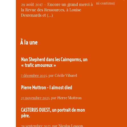
ni contenu)
29 août 2017 –
Encore un grand merci à
la Revue des Ressources, à Louise
Desrenards et (…)
À la une
Nan Shepherd dans les Cairngorms, un
« trafic amoureux »
7 décembre 2025
, par
Cécile Vibarel
Pierre Mottron - I almost died
23 novembre 2025
, par
Pierre Mottron
CASTERUS OUEST, un portrait de mon
père.
29 septembre 2025
, par
Nicolas Losson