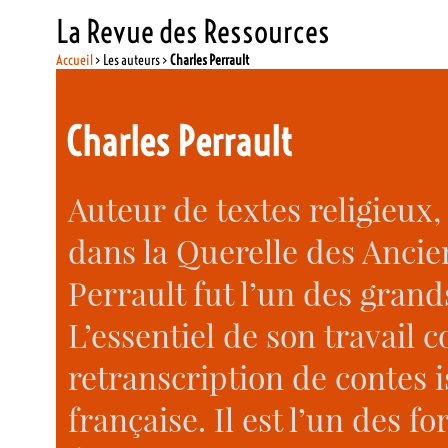
La Revue des Ressources
Accueil
> Les auteurs >
Charles Perrault
Charles Perrault
Auteur de textes religieux,
dans la Querelle des Ancie
Perrault fut l’un des grand
L’essentiel de son travail co
retranscription de contes i
française. Il est l’un des f