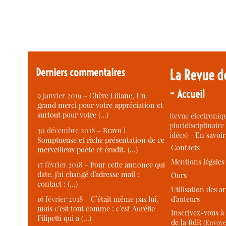
Derniers commentaires
La Revue d
-
Accueil
9 janvier 2019 –
Chère Liliane, Un
grand merci pour votre appréciation et
surtout pour votre (…)
Revue électroniqu
pluridisciplinaire 
30 décembre 2018 –
Bravo !
idées) -
En savoi
Somptueuse et riche présentation de ce
Contacts
merveilleux poète et érudit. (…)
Mentions légales
17 février 2018 –
Pour cette annonce qui
date, j’ai changé d’adresse mail :
Ours
contact : (…)
Utilisation des ar
d’auteurs
16 février 2018 –
C’était même pas lui,
mais c’est tout comme : c’est Aurélie
Inscrivez-vous à 
Filipetti qui a (…)
de la RdR
(Envoye