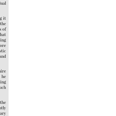
dual
g it
the
s of
that
ting
fore
stic
 and
mire
, he
ting
such
 the
ntly
ary