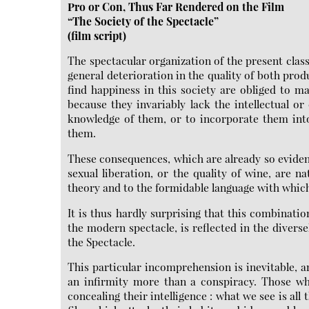
Pro or Con, Thus Far Rendered on the Film
“The Society of the Spectacle”
(film script)
The spectacular organization of the present class
general deterioration in the quality of both prod
find happiness in this society are obliged to m
because they invariably lack the intellectual o
knowledge of them, or to incorporate them into
them.
These consequences, which are already so evident
sexual liberation, or the quality of wine, are
theory and to the formidable language with which
It is thus hardly surprising that this combinatio
the modern spectacle, is reflected in the divers
the Spectacle.
This particular incomprehension is inevitable, a
an infirmity more than a conspiracy. Those w
concealing their intelligence : what we see is all