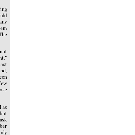
hing
ould
any
hem
 The
not
nt,”
east
and,
ween
 few
hose
d as
 but
ask
mber
inly