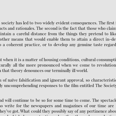
 society has led to two widely evident consequences. The first 
ucts and rationales. The second is the fact that those who clai
aintain a careful distance from the things they pretend to li
r other means that would enable them to attain a direct in-d
 a coherent practice, or to develop any genuine taste regar
 when it is a matter of housing conditions, cultural consumpt
 naturally all the more pronounced when we come to revolutio
 that theory denounces our terminally ill world.
n of naïve falsification and ignorant approval, so characteristi
ely uncomprehending responses to the film entitled The Societ
nd will continue to be so for some time to come. The spectacl
ho write for the newspapers and magazines of our time are 
 they’ve got. What could they possibly say of any pertinence abo