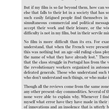
But if my film is so far beyond them, how can 
else that falls to their lot in a society that h
such easily fatigued people find themselves i
simultaneous commercial and political messa
accept their work and their leisure, or the wi
difficulty is not in my film, but in their servile mi
No film is more difficult than its era. For e
understand, that when the French were presente
this was nothing but an age-old ruling-class ploy
the name of what they have already lost.” Ther
that the class struggle in Portugal has from th
the revolutionary workers organized in autonom
defeated generals. Those who understand such t
who don’t understand such things, or who make i
Though all the reviews come from the same zone o
any other present-day commodities. Several of th
none were able to explain why. Whenever I fin
myself what error have they have made in their r
of innovations and an insolence that is utterl