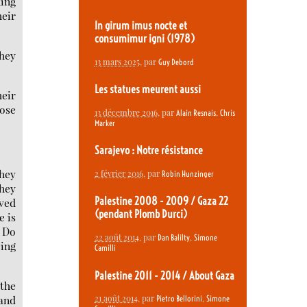
ning
heir
In girum imus nocte et
consumimur igni (1978)
they
13 mars 2025
, par
Guy Debord
Les statues meurent aussi
heir
hose
13 décembre 2016
, par
,
Alain Resnais
Chris
Marker
Sarajevo : Notre résistance
they
2 février 2016
, par
Robin Hunzinger
they
Palestine 2008 - 2009 / Gaza 22
rved
(pendant Plomb Durci)
e is
? Do
22 août 2014
, par
,
Dan Balilty
Simone
eing
Camilli
Palestine 2011 - 2014 / About Gaza
 the
 and
21 août 2014
, par
,
Pietro Bellorini
Simone