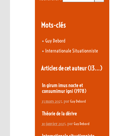
Mots-clés
•
Guy Debord
•
Internationale Situationniste
Articles de cet auteur
(13…)
In girum imus nocte et
consumimur igni (1978)
13 mars 2025
, par
Guy Debord
Théorie de la dérive
10 janvier 2025
, par
Guy Debord