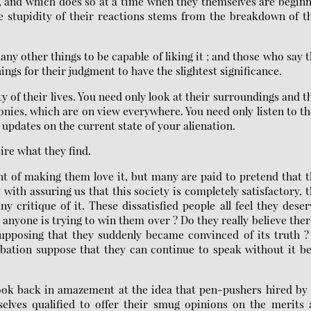
c, and which does so at a time when they themselves are begin
e stupidity of their reactions stems from the breakdown of t
ny other things to be capable of liking it ; and those who say 
ings for their judgment to have the slightest significance.
y of their lives. You need only look at their surroundings and t
nies, which are on view everywhere. You need only listen to t
updates on the current state of your alienation.
ire what they find.
nt of making them love it, but many are paid to pretend that 
ith assuring us that this society is completely satisfactory, 
y critique of it. These dissatisfied people all feel they dese
 anyone is trying to win them over ? Do they really believe ther
, supposing that they suddenly became convinced of its truth 
robation suppose that they can continue to speak without it b
 look back in amazement at the idea that pen-pushers hired by
elves qualified to offer their smug opinions on the merits