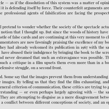
acle — as if the dissolution of this system was a matter of opin
 it is defending itself by force. Their counterfeit arguments ar
 professional agents of falsification are facing the prospec
l pretend to wonder whether the society of the spectacle actu
 notion that I thought up. But since the woods of history have
astle of false cards and are continuing at this very moment to c
ommentators are now fawningly praising the excellence of my b
 they had already welcomed its publication in 1967 with the 
I have abused their indulgence by bringing the book to the scr
had never dreamed that such an extravagance was possible. T
 such a critique in a film upsets them even more than in a b
efensive struggle, on a second front.
nd. Some say that the images prevent them from understanding
 images. By telling us that they find the film exhausting, an
general criterion of communication, these critics are trying to 
erstanding — or even perhaps largely agreeing with — the s
. They are attempting to disguise as a mere disagreement bet
 a conflict between different conceptions of society, and an 