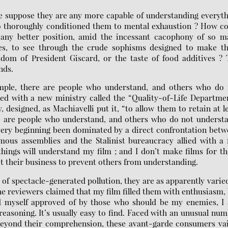
we suppose they are any more capable of understanding everyt
as so thoroughly conditioned them to mental exhaustion ? How c
n any better position, amid the incessant cacophony of so m
ges, to see through the crude sophisms designed to make t
sdom of President Giscard, or the taste of food additives ?
nds.
xample, there are people who understand, and others who do 
d with a new ministry called the “Quality-of-Life Departme
, designed, as Machiavelli put it, “to allow them to retain at l
e are people who understand, and others who do not underst
e very beginning been dominated by a direct confrontation bet
ous assemblies and the Stalinist bureaucracy allied with a
hings will understand my film ; and I don’t make films for t
t their business to prevent others from understanding.
f spectacle-generated pollution, they are as apparently varie
e reviewers claimed that my film filled them with enthusiasm,
d myself approved of by those who should be my enemies, I 
easoning. It’s usually easy to find. Faced with an unusual nu
y beyond their comprehension, these avant-garde consumers va