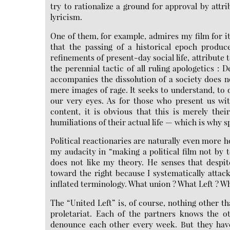
try to rationalize a ground for approval by attri
lyricism.
One of them, for example, admires my film for it
that the passing of a historical epoch produc
refinements of present-day social life, attribute
the perennial tactic of all ruling apologetics : 
accompanies the dissolution of a society does n
mere images of rage. It seeks to understand, to 
our very eyes. As for those who present us wit
content, it is obvious that this is merely the
humiliations of their actual life — which is why s
Political reactionaries are naturally even more 
my audacity in “making a political film not by te
does not like my theory. He senses that despit
toward the right because I systematically attack
inflated terminology. What union ? What Left ? W
The “United Left” is, of course, nothing other th
proletariat. Each of the partners knows the ot
denounce each other every week. But they have