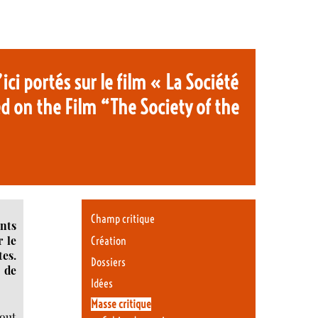
ci portés sur le film « La Société
d on the Film “The Society of the
Champ critique
ints
r le
Création
tes.
Dossiers
t de
Idées
Masse critique
out