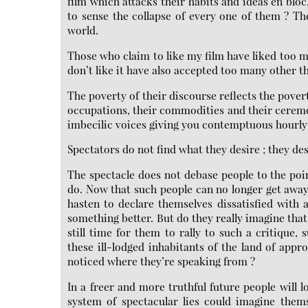
film which attacks their habits and ideas en blo
to sense the collapse of every one of them ? Th
world.
Those who claim to like my film have liked too ma
don’t like it have also accepted too many other th
The poverty of their discourse reflects the povert
occupations, their commodities and their ceremo
imbecilic voices giving you contemptuous hourly 
Spectators do not find what they desire ; they des
The spectacle does not debase people to the poi
do. Now that such people can no longer get away w
hasten to declare themselves dissatisfied with an
something better. But do they really imagine that
still time for them to rally to such a critique
these ill-lodged inhabitants of the land of app
noticed where they’re speaking from ?
In a freer and more truthful future people will
system of spectacular lies could imagine thems