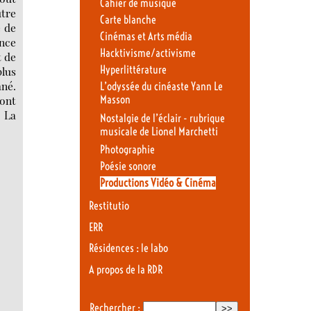
Cahier de musique
utre
Carte blanche
e de
Cinémas et Arts média
ance
Hacktivisme/activisme
t de
Hyperlittérature
plus
mné.
L’odyssée du cinéaste Yann Le
’ont
Masson
é La
Nostalgie de l’éclair - rubrique
musicale de Lionel Marchetti
Photographie
Poésie sonore
Productions Vidéo & Cinéma
Restitutio
ERR
Résidences : le labo
A propos de la RDR
Rechercher :