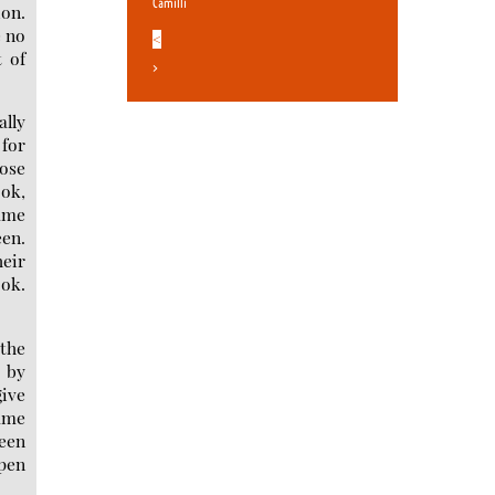
Camilli
ion.
e no
<
t of
>
ally
 for
lose
ook,
same
een.
heir
ook.
 the
d by
give
ame
ween
open