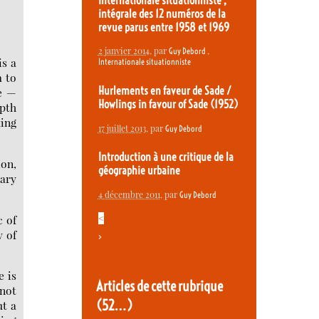
Internationale situationniste ,
intégrale des 12 numéros de la
revue parus entre 1958 et 1969
2 janvier 2014
, par
,
Guy Debord
is a
Internationale situationniste
m to
Hurlements en faveur de Sade /
ke —
Howlings in favour of Sade (1952)
epth
ding
17 juillet 2013
, par
Guy Debord
Introduction à une critique de la
ion,
géographie urbaine
nary
4 décembre 2011
, par
Guy Debord
<
c of
y of
>
e is
Articles de cette rubrique
not
(52…)
ut a