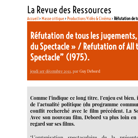
La Revue des Ressources
Accueil
>
Masse critique
>
Productions Vidéo & Cinéma
>
Réfutation de t
Réfutation de tous les jugements, t
du Spectacle » / Refutation of All
Spectacle” (1975).
jeudi 1er décembre 2011
, par
Guy Debord
Comme l’indique ce long titre, l’enjeu est bien
de l’actualité politique (du programme commun 
conflit recherché avec le film précédent. La So
Avec son nouveau film, Debord va plus loin en 
regard sur ses films.
"L’organisation spectaculaire de la prése