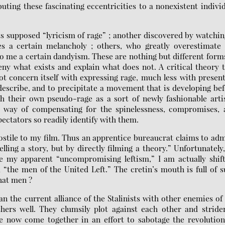
buting these fascinating eccentricities to a nonexistent indivi
s supposed “lyricism of rage” ; another discovered by watchin
es a certain melancholy ; others, who greatly overestimate 
 to me a certain dandyism. These are nothing but different form
Deny what exists and explain what does not. A critical theory 
ot concern itself with expressing rage, much less with presen
describe, and to precipitate a movement that is developing be
h their own pseudo-rage as a sort of newly fashionable arti
ir way of compensating for the spinelessness, compromises,
pectators so readily identify with them.
hostile to my film. Thus an apprentice bureaucrat claims to ad
lling a story, but by directly filming a theory.” Unfortunately
e my apparent “uncompromising leftism,” I am actually shif
 “the men of the United Left.” The cretin’s mouth is full of 
hat men ?
an the current alliance of the Stalinists with other enemies of
hers well. They clumsily plot against each other and stride
 now come together in an effort to sabotage the revolution