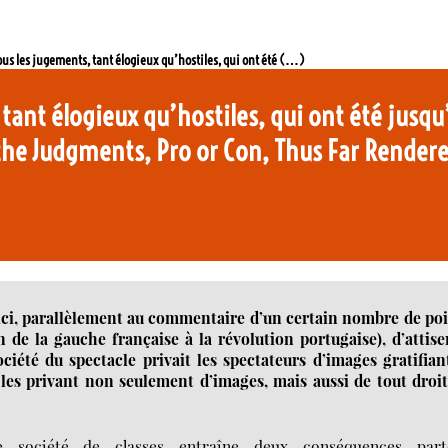
ous les jugements, tant élogieux qu’hostiles, qui ont été (…)
ant élogieux qu’hostiles, qui ont été jusqu’i
 the Judgments, Pro or Con, Thus Far Rendere
, ici, parallèlement au commentaire d’un certain nombre de po
de la gauche française à la révolution portugaise), d’attise
ciété du spectacle privait les spectateurs d’images gratifian
les privant non seulement d’images, mais aussi de tout droi
nte société de classes entraîne deux conséquences part