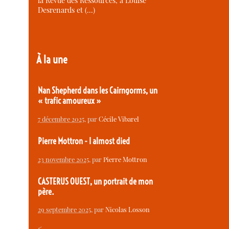
la Revue des Ressources, à Louise
Desrenards et (…)
À la une
Nan Shepherd dans les Cairngorms, un
« trafic amoureux »
7 décembre 2025
, par
Cécile Vibarel
Pierre Mottron - I almost died
23 novembre 2025
, par
Pierre Mottron
CASTERUS OUEST, un portrait de mon
père.
29 septembre 2025
, par
Nicolas Losson
<