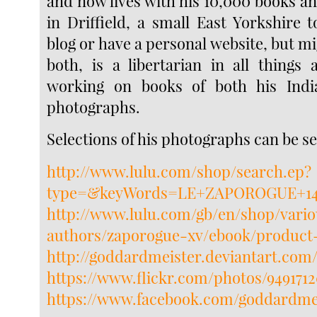
and now lives with his 10,000 books a
in Driffield, a small East Yorkshire 
blog or have a personal website, but m
both, is a libertarian in all things 
working on books of both his Ind
photographs.
Selections of his photographs can be se
http://www.lulu.com/shop/search.ep?
type=&keyWords=LE+ZAPOROGUE+14
http://www.lulu.com/gb/en/shop/vari
authors/zaporogue-xv/ebook/product-
http://goddardmeister.deviantart.com
https://www.flickr.com/photos/94917
https://www.facebook.com/goddardme