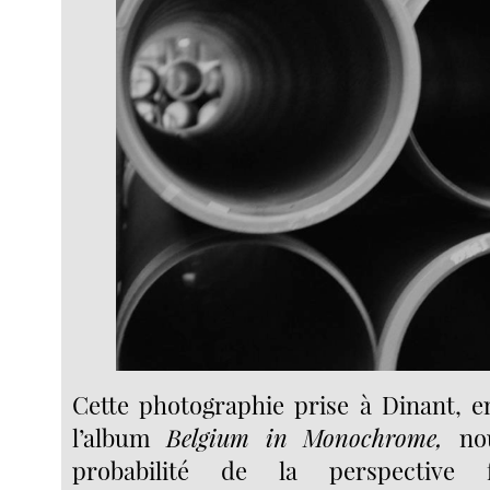
Cette photographie prise à Dinant, e
l’album
Belgium in Monochrome,
no
probabilité de la perspective f