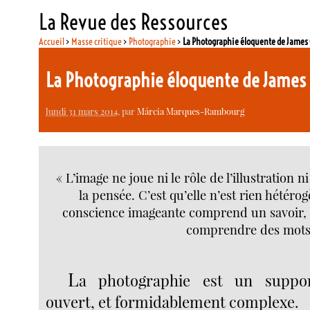
La Revue des Ressources
Accueil
>
Masse critique
>
Photographie
>
La Photographie éloquente de James
La Photographie éloquente de Jame
lundi 31 mars 2014
, par
Márcia Marques-Rambourg
« L’image ne joue ni le rôle de l’illustration 
la pensée. C’est qu’elle n’est rien hétéro
conscience imageante comprend un savoir, 
comprendre des mots 
L
a photographie est un suppo
ouvert, et formidablement complexe.