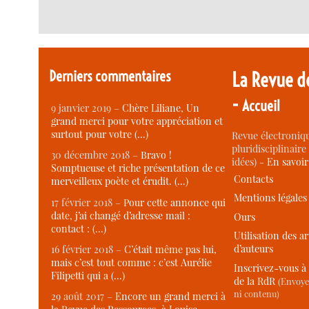
Derniers commentaires
La Revue d
-
Accueil
9 janvier 2019 –
Chère Liliane, Un
grand merci pour votre appréciation et
surtout pour votre (…)
Revue électroniqu
pluridisciplinaire 
30 décembre 2018 –
Bravo !
idées) -
En savoi
Somptueuse et riche présentation de ce
Contacts
merveilleux poète et érudit. (…)
Mentions légales
17 février 2018 –
Pour cette annonce qui
date, j’ai changé d’adresse mail :
Ours
contact : (…)
Utilisation des ar
d’auteurs
16 février 2018 –
C’était même pas lui,
mais c’est tout comme : c’est Aurélie
Inscrivez-vous à 
Filipetti qui a (…)
de la RdR
(Envoye
ni contenu)
29 août 2017 –
Encore un grand merci à