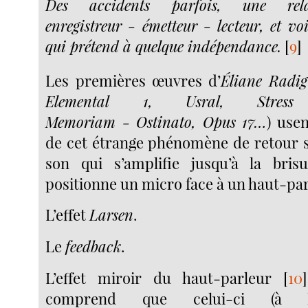
Des accidents parfois, une rela
enregistreur - émetteur - lecteur, et v
qui prétend à quelque indépendance.
[
9
]
Les premières œuvres d’
Éliane Radig
Elemental 1, Usral, Stres
Memoriam - Ostinato, Opus 17…
) use
de cet étrange phénomène de retour 
son qui s’amplifie jusqu’à la brisu
positionne un micro face à un haut-par
L’effet
Larsen
.
Le
feedback
.
L’effet miroir du haut-parleur
[
10
]
comprend que celui-ci (à l’e