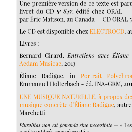
Une première version de ce texte est paru
livret du CD
Ψ 847
, édité chez ORAL — c
par Éric Mattson, au Canada — CD ORAL 5
Le CD est disponible chez
ELECTROCD
, 
Livres :
Bernard Girard,
Entretiens avec Éliane
Aedam Musicae
, 2013
Éliane Radigue, in
Portrait Polychr
Emmanuel Holterbach - éd. INA-GRM, 20
UNE MUSIQUE NATURELLE, à propos des
musique concrète d’Éliane Radigue
, autre
Marchetti
Pluralitas non est ponenda sine necessitate
— « Les 
pas être utilisés sans nécessité. »