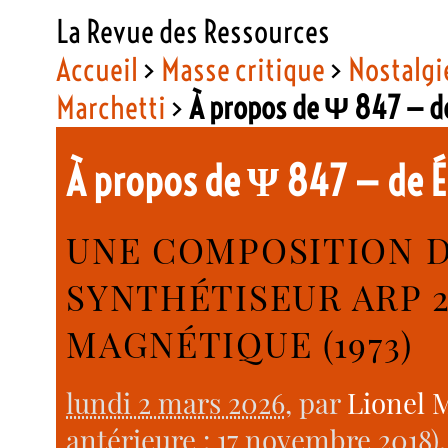
La Revue des Ressources
Accueil
>
Masse critique
>
Nostalgie
Marchetti
>
À propos de Ψ 847 — d
À propos de Ψ 847 — de 
UNE COMPOSITION D
SYNTHÉTISEUR ARP 
MAGNÉTIQUE (1973)
lundi 2 mars 2026
, par
Lionel 
antérieure : 17 novembre 2018).