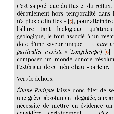
c’est sa poétique du flux et du reflux,
déroulement hors temporalité dans la
n’a plus de limites »
[
5
]
, pour atteindre
l’allure tant biologique qu’atmos
géologique, le tout associé à un reg
doté d’une saveur unique — «
pure v
particulier n’existe
» (
Longchenpa
)
[
6
]
—
composer un monde sonore résolum
l’extérieur de ce même haut-parleur.
Vers le dehors.
Éliane Radigue
laisse donc filer de se
une grève absolument dégagée, aux an
nécessité de mettre en évidence un
considère certainement — c’est