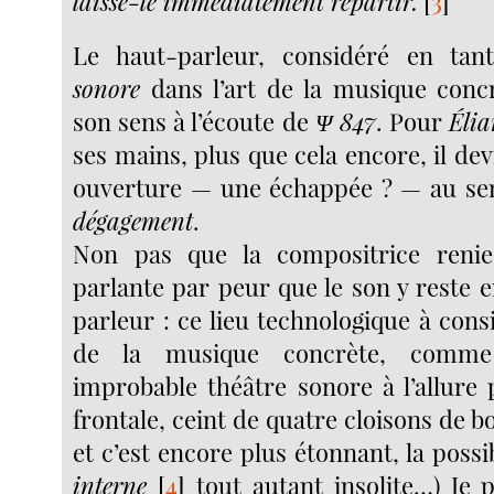
laisse-le immédiatement repartir.
[
3
]
Le haut-parleur, considéré en ta
sonore
dans l’art de la musique conc
son sens à l’écoute de
Ψ 847
. Pour
Éli
ses mains, plus que cela encore, il devi
ouverture — une échappée ? — au sen
dégagement
.
Non pas que la compositrice renie
parlante par peur que le son y reste 
parleur : ce lieu technologique à consi
de la musique concrète, comme 
improbable théâtre sonore à l’allure 
frontale, ceint de quatre cloisons de bo
et c’est encore plus étonnant, la possi
interne
[
4
]
tout autant insolite…) Je 