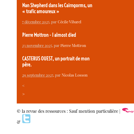
Nan Shepherd dans les Cairngorms, un
« trafic amoureux »
7 décembre 2025
, par
Cécile Vibarel
Pierre Mottron - I almost died
23 novembre 2025
, par
Pierre Mottron
CASTERUS OUEST, un portrait de mon
père.
29 septembre 2025
, par
Nicolas Losson
<
>
© la revue des ressources : Sauf mention particulière |
&