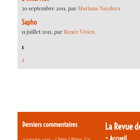
30 septembre 2011, par
Mariana Naydova
Sapho
11 juillet 2011, par
Renée Vivien
1
2
Derniers commentaires
La Revue d
-
Accueil
9 janvier 2019 –
Chère Liliane, Un