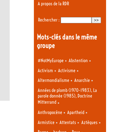
A propos de la RDR
Rechercher :
Mots-clés dans le même
groupe
•
•
#NotMyEurope
Abstention
•
•
Activism
Activisme
•
•
Altermondialisme
Anarchie
Années de plomb (1970-1983), La
parole donnée (1985), Doctrine
Mitterrand
•
•
•
Anthropocène
Apartheid
•
•
•
Armistice
Attentats
Aztèques
•
•
•