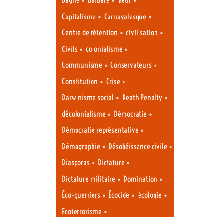
Bagne
barbare
Beur
•
•
Capitalisme
Carnavalesque
•
•
Centre de rétention
civilisation
•
•
Civils
colonialisme
•
•
Communisme
Conservateurs
•
•
Constitution
Crise
•
•
Darwinisme social
Death Penalty
•
•
décolonialisme
Démocratie
•
Démocratie représentative
•
•
Démographie
Désobéissance civile
•
•
Diasporas
Dictature
•
•
Dictature militaire
Domination
•
•
•
Éco-guerriers
Écocide
écologie
•
Ecoterrorisme