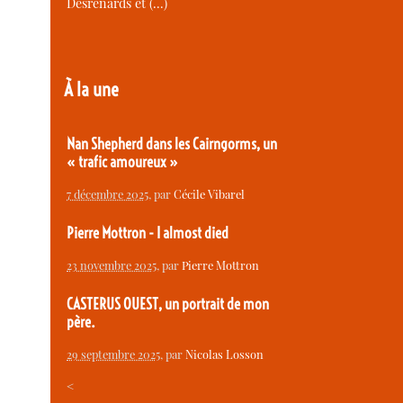
Desrenards et (…)
À la une
Nan Shepherd dans les Cairngorms, un
« trafic amoureux »
7 décembre 2025
, par
Cécile Vibarel
Pierre Mottron - I almost died
23 novembre 2025
, par
Pierre Mottron
CASTERUS OUEST, un portrait de mon
père.
29 septembre 2025
, par
Nicolas Losson
<