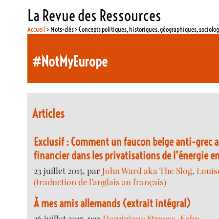
La Revue des Ressources
Accueil
> Mots-clés > Concepts politiques, historiques, géographiques, sociolo
#NotMyEurope
Articles
Exclusif : Comment un faucon belge anti-grec a
financier dans les privatisations de l’énergie e
23 juillet 2015, par
John Ward aka The Slog
,
Louis
(traduction de l’anglais au français)
À mes amis allemands (extrait intégral)
26 juillet 2015, par
Dominique Strauss-Kahn