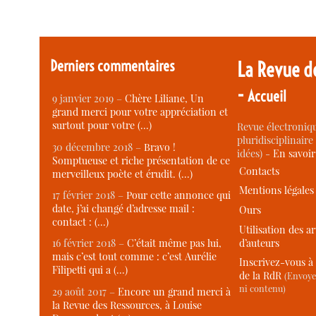
Derniers commentaires
La Revue d
-
Accueil
9 janvier 2019 –
Chère Liliane, Un
grand merci pour votre appréciation et
surtout pour votre (…)
Revue électroniqu
pluridisciplinaire 
30 décembre 2018 –
Bravo !
idées) -
En savoi
Somptueuse et riche présentation de ce
Contacts
merveilleux poète et érudit. (…)
Mentions légales
17 février 2018 –
Pour cette annonce qui
date, j’ai changé d’adresse mail :
Ours
contact : (…)
Utilisation des ar
d’auteurs
16 février 2018 –
C’était même pas lui,
mais c’est tout comme : c’est Aurélie
Inscrivez-vous à 
Filipetti qui a (…)
de la RdR
(Envoye
ni contenu)
29 août 2017 –
Encore un grand merci à
la Revue des Ressources, à Louise