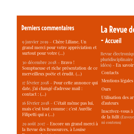
Derniers commentaires
La Revue d
-
Accueil
9 janvier 2019 –
Chère Liliane, Un
grand merci pour votre appréciation et
surtout pour votre (…)
Revue électroniqu
pluridisciplinaire 
30 décembre 2018 –
Bravo !
idées) -
En savoi
Somptueuse et riche présentation de ce
Contacts
merveilleux poète et érudit. (…)
Mentions légales
17 février 2018 –
Pour cette annonce qui
date, j’ai changé d’adresse mail :
Ours
contact : (…)
Utilisation des ar
d’auteurs
16 février 2018 –
C’était même pas lui,
mais c’est tout comme : c’est Aurélie
Inscrivez-vous à 
Filipetti qui a (…)
de la RdR
(Envoye
ni contenu)
29 août 2017 –
Encore un grand merci à
la Revue des Ressources, à Louise