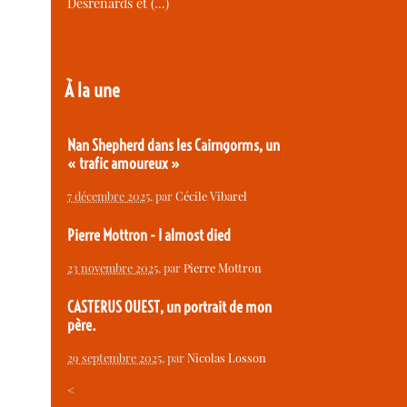
Desrenards et (…)
À la une
Nan Shepherd dans les Cairngorms, un
« trafic amoureux »
7 décembre 2025
, par
Cécile Vibarel
Pierre Mottron - I almost died
23 novembre 2025
, par
Pierre Mottron
CASTERUS OUEST, un portrait de mon
père.
29 septembre 2025
, par
Nicolas Losson
<