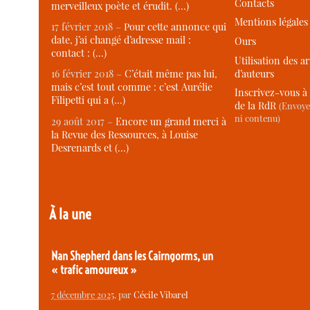
Contacts
merveilleux poète et érudit. (…)
Mentions légales
17 février 2018 –
Pour cette annonce qui
date, j’ai changé d’adresse mail :
Ours
contact : (…)
Utilisation des ar
d’auteurs
16 février 2018 –
C’était même pas lui,
mais c’est tout comme : c’est Aurélie
Inscrivez-vous à 
Filipetti qui a (…)
de la RdR
(Envoye
ni contenu)
29 août 2017 –
Encore un grand merci à
la Revue des Ressources, à Louise
Desrenards et (…)
À la une
Nan Shepherd dans les Cairngorms, un
« trafic amoureux »
7 décembre 2025
, par
Cécile Vibarel