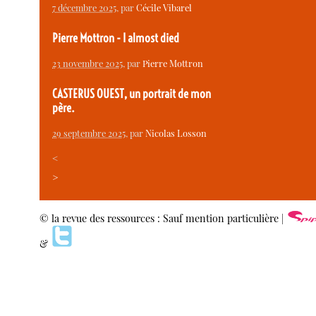
7 décembre 2025
, par
Cécile Vibarel
Pierre Mottron - I almost died
23 novembre 2025
, par
Pierre Mottron
CASTERUS OUEST, un portrait de mon
père.
29 septembre 2025
, par
Nicolas Losson
<
>
© la revue des ressources : Sauf mention particulière |
&