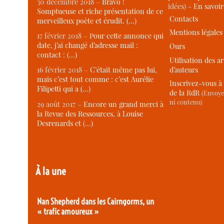
30 décembre 2018 –
Bravo !
idées) -
En savoi
Somptueuse et riche présentation de ce
Contacts
merveilleux poète et érudit. (…)
Mentions légales
17 février 2018 –
Pour cette annonce qui
date, j’ai changé d’adresse mail :
Ours
contact : (…)
Utilisation des ar
d’auteurs
16 février 2018 –
C’était même pas lui,
mais c’est tout comme : c’est Aurélie
Inscrivez-vous à 
Filipetti qui a (…)
de la RdR
(Envoye
ni contenu)
29 août 2017 –
Encore un grand merci à
la Revue des Ressources, à Louise
Desrenards et (…)
À la une
Nan Shepherd dans les Cairngorms, un
« trafic amoureux »