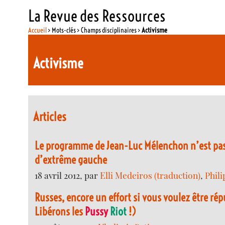
La Revue des Ressources
Accueil
> Mots-clés > Champs disciplinaires >
Activisme
Activisme
Articles
Le programme de Jean-Luc Mélenchon n’est pas
d’extrême gauche
18 avril 2012, par
Elli Medeiros (traduction)
,
Phil
Russes, encore un effort si vous voulez être rép
Libérons les
Pussy
Riot
!)