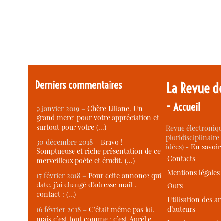
Derniers commentaires
La Revue d
-
Accueil
9 janvier 2019 –
Chère Liliane, Un
grand merci pour votre appréciation et
surtout pour votre (…)
Revue électroniqu
pluridisciplinaire 
30 décembre 2018 –
Bravo !
idées) -
En savoi
Somptueuse et riche présentation de ce
Contacts
merveilleux poète et érudit. (…)
Mentions légales
17 février 2018 –
Pour cette annonce qui
date, j’ai changé d’adresse mail :
Ours
contact : (…)
Utilisation des ar
d’auteurs
16 février 2018 –
C’était même pas lui,
mais c’est tout comme : c’est Aurélie