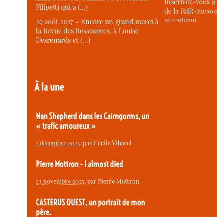
Inscrivez-vous à 
Filipetti qui a (…)
de la RdR
(Envoye
ni contenu)
29 août 2017 –
Encore un grand merci à
la Revue des Ressources, à Louise
Desrenards et (…)
À la une
Nan Shepherd dans les Cairngorms, un
« trafic amoureux »
7 décembre 2025
, par
Cécile Vibarel
Pierre Mottron - I almost died
23 novembre 2025
, par
Pierre Mottron
CASTERUS OUEST, un portrait de mon
père.