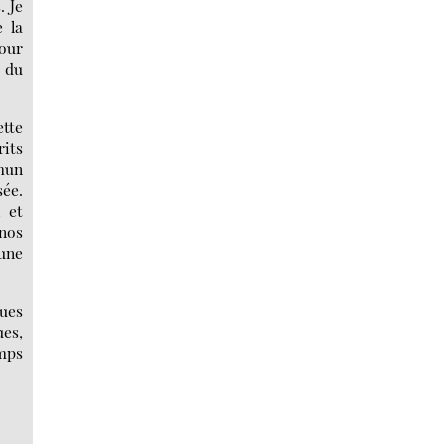
. Je
e la
pour
, du
ette
rits
mmun
sée.
 et
nos
 une
ques
ues,
mps