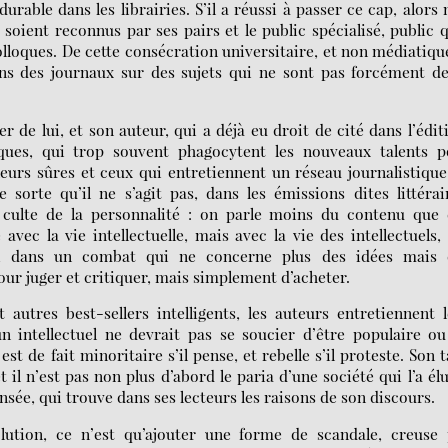
urable dans les librairies. S’il a réussi à passer ce cap, alors 
 soient reconnus par ses pairs et le public spécialisé, public q
loques. De cette consécration universitaire, et non médiatique
dans des journaux sur des sujets qui ne sont pas forcément d
er de lui, et son auteur, qui a déjà eu droit de cité dans l’édit
ques, qui trop souvent phagocytent les nouveaux talents p
leurs sûres et ceux qui entretiennent un réseau journalistique
sorte qu’il ne s’agit pas, dans les émissions dites littérai
 culte de la personnalité : on parle moins du contenu que 
vec la vie intellectuelle, mais avec la vie des intellectuels,
m, dans un combat qui ne concerne plus des idées mais 
our juger et critiquer, mais simplement d’acheter.
autres best-sellers intelligents, les auteurs entretiennent 
un intellectuel ne devrait pas se soucier d’être populaire o
est de fait minoritaire s’il pense, et rebelle s’il proteste. Son 
 il n’est pas non plus d’abord le paria d’une société qui l’a él
nsée, qui trouve dans ses lecteurs les raisons de son discours.
lution, ce n’est qu’ajouter une forme de scandale, creuse 