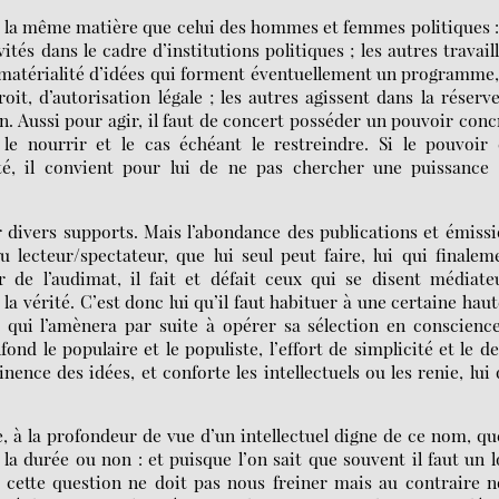
 de la même matière que celui des hommes et femmes politiques :
tés dans le cadre d’institutions politiques ; les autres travail
a matérialité d’idées qui forment éventuellement un programme
it, d’autorisation légale ; les autres agissent dans la réserve
. Aussi pour agir, il faut de concert posséder un pouvoir conc
le nourrir et le cas échéant le restreindre. Si le pouvoir
ité, il convient pour lui de ne pas chercher une puissance
ur divers supports. Mais l’abondance des publications et émiss
u lecteur/spectateur, que lui seul peut faire, lui qui finalem
r de l’audimat, il fait et défait ceux qui se disent médiate
 la vérité. C’est donc lui qu’il faut habituer à une certaine hau
t qui l’amènera par suite à opérer sa sélection en conscienc
d le populaire et le populiste, l’effort de simplicité et le d
inence des idées, et conforte les intellectuels ou les renie, lui
e, à la profondeur de vue d’un intellectuel digne de ce nom, qu
 la durée ou non : et puisque l’on sait que souvent il faut un 
 cette question ne doit pas nous freiner mais au contraire 