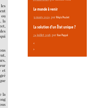
 les
Le monde à venir
lent
, ou
31 mars 2020
, par
Régis Poulet
, la
ret,
La solution d’un État unique ?
 des
24 juillet 2018
, par
Ilan Pappé
 qui
<
>
ions
ent,
urs,
teur
e et
egré
 que
e la
long
nous