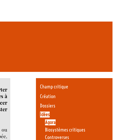
Champ critique
rter
es à
Création
ncer
Dossiers
ster
Idées
Agora
s ou
Biosystèmes critiques
pée,
Controverses