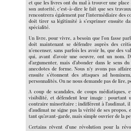
et que les livres ont du mal à trouver une place d
son autorité, c’est-à-dire le fait que ses travaux
rencontrera également par l’intermédiaire des col
doit tirer sa légitimité à s’exprimer ensuite 
spécialité.
Un livre, pour vivre, a besoin que l’on fasse parl
doit maintenant se défendre auprès des criti
n’encenser, sans parfois les avoir lu, que des va
qui, avant d’avoir une oeuvre, ont un nom. De 
d’argumenter, mais d’abonder dans le sens du
anecdotes de forme. Nous n’y avons pas affaire a
ensuite s’étonnent des attaques ad homine
personnalités. On ne nous demande pas de lire, p
A coup de scandales, de coups médiatiques, et 
visibilité, et défendent leur image : pourtant 
contraire minoritaire ; indifférent à l’audimat, il 
d’audimat ne signe pas la vérité de ses propos, et
tant qu’avant-garde, mais simple ouvrier de la pe
Certains rêvent d’une révolution pour la révo