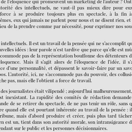
ls de l’éloquence qui promeuvent un marketing de l’auteur ? Ont
torité des intellectuels, ne vaut-il pas mieux dire pour eu
force à se produire toujours plus en spectacle, à la fin à
mêmes, eux qui jamais ne parlent pour nous et ne disent rien, et
 lieu de la prendre comme par nécessité, pour exprimer nos sou
intellectuels. Il est un travail de la pensée qui ne s’accomplit q
velles idées : leur parole n’est tardive que parce qu’elle est mû
s’accommode pas de la représentation bouffonne des détenteurs d
oquence. Mais il s’agit alors de l’éloquence de l’idée, il s’
ce d’une personnalité, et dépassent le savoir-faire par un sav
pos. L’autorité, ici, ne s’accommode pas du pouvoir, des collus
e pas, mais elle l’obtient a force de travail.
c des journalistes était vilipendé ; aujourd’hui malheureusement
 est inexistant. La rapidité des comités de rédaction demand
nde de se retirer du spectacle, de ne pas tenir un rôle, sans 
re quand elle est pourtant inhérente au travail de la pensée : i
ibune, mais d’abord produire et créer, puis plus tard tâche
il en est un, tient dans son autorité morale, son intransigeance 
endant sur le public et les personnes décisionnaires.