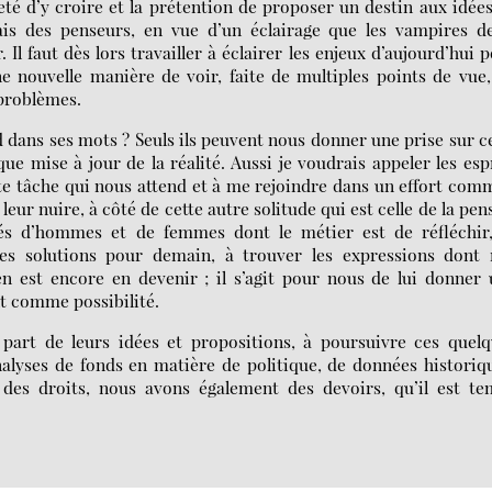
ïveté d’y croire et la prétention de proposer un destin aux idées
ais des penseurs, en vue d’un éclairage que les vampires d
 Il faut dès lors travailler à éclairer les enjeux d’aujourd’hui 
 nouvelle manière de voir, faite de multiples points de vue
 problèmes.
rd dans ses mots ? Seuls ils peuvent nous donner une prise sur c
que mise à jour de la réalité. Aussi je voudrais appeler les esp
tte tâche qui nous attend et à me rejoindre dans un effort co
leur nuire, à côté de cette autre solitude qui est celle de la pen
ités d’hommes et de femmes dont le métier est de réfléchir,
es solutions pour demain, à trouver les expressions dont 
n est encore en devenir ; il s’agit pour nous de lui donner
t comme possibilité.
e part de leurs idées et propositions, à poursuivre ces quel
nalyses de fonds en matière de politique, de données historiq
 des droits, nous avons également des devoirs, qu’il est te