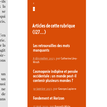
-ils
<
x la
>
 se
 qui
cis,
Articles de cette rubrique
(127…)
u’en
rie.
e la
Les retrouvailles des mots
agit
manquants
oir-
8 décembre 2023
, par
Catherine Lévy-
ions
Hirsch
Cosmogonie indigène et pensée
, un
occidentale : un monde peut-il
e un
contenir plusieurs mondes ?
quoi
l ne
30 janvier 2023
, par
Georges Lapierre
r de
Fondement et Horizon
dans
25 mai 2020
, par
Kenneth White