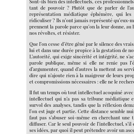
Sont-ils bien des intellectuels, ces professionne
tant de pouvoir ? Plutôt que de parler de l’au
représentation médiatique éphémère, qui les 
ridiculiser ? Ils n’ont jamais représenté qu’eux-
prennent la parole parce qu’on la leur donne, au
nos révoltes, et résister.
Que l’on cesse d’être gêné par le silence des vrais 
lui et dans une durée propice à la gestation de nou
L’autorité, qui exige sincérité et intégrité, ne 
parole publique, même si elle ne renie pas l’él
d’argumenter, quand d’autres la mettent au servi
dire qui n’ajoute rien à la maigreur de leurs pro
et compromissions nécessaires : elle ne le recherch
Il fut un temps où tout intellectuel acoquiné ave
intellectuel qui n’a pas sa tribune médiatique
survol des analyses, tandis que la réflexion dema
l’on est juge et partie. Cette distance semble nui
faut pas s’abuser soi-même en cherchant une tr
diffuser. Car le seul pouvoir de l’intellectuel, s’
ses idées, par quoi il peut prétendre avoir un asc