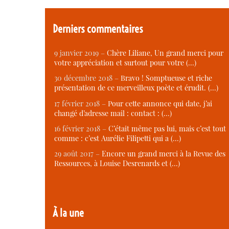
Derniers commentaires
9 janvier 2019 –
Chère Liliane, Un grand merci pour
votre appréciation et surtout pour votre (…)
30 décembre 2018 –
Bravo ! Somptueuse et riche
présentation de ce merveilleux poète et érudit. (…)
17 février 2018 –
Pour cette annonce qui date, j’ai
changé d’adresse mail : contact : (…)
16 février 2018 –
C’était même pas lui, mais c’est tout
comme : c’est Aurélie Filipetti qui a (…)
29 août 2017 –
Encore un grand merci à la Revue des
Ressources, à Louise Desrenards et (…)
À la une