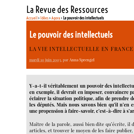
La Revue des Ressources
Accueil
>
Idées
>
Agora
>
Le pouvoir des intellectuels
Le pouvoir des intellectuels
LA VIE INTELLECTUELLE EN FRANCE 
mardi 10 juin 2003
, par
Anna Sprengel
Y-a-t-il véritablement un pouvoir des intellectue
en exemple, il devrait en imposer, convaincre pa
éclairer la situation politique, afin de prendre 
les députés. Mais nous savons bien qu’il n’en es
une propension à faire-savoir, c’est-à-dire à s’a
Maître de la parole, aussi bien dite qu’écrite, i
articles, et trouver le moyen de les faire publier