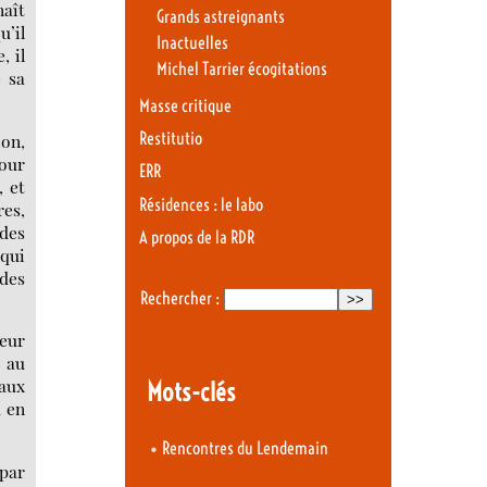
naît
Grands astreignants
u’il
Inactuelles
, il
Michel Tarrier écogitations
e sa
Masse critique
Restitutio
ion,
our
ERR
, et
Résidences : le labo
res,
des
A propos de la RDR
 qui
des
Rechercher :
leur
u au
taux
Mots-clés
u en
•
Rencontres du Lendemain
par