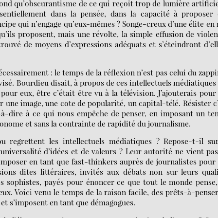
 fond qu’obscurantisme de ce qui reçoit trop de lumière artificie
ssentiellement dans la pensée, dans la capacité à proposer
rincipe qui n’engage qu’eux-mêmes ? Songe-creux d’une élite en
u’ils proposent, mais une révolte, la simple effusion de viole
trouvé de moyens d’expressions adéquats et s’éteindront d’el
écessairement : le temps de la réflexion n’est pas celui du zappi
évisé. Bourdieu disait, à propos de ces intellectuels médiatiques
 pour eux, être c’était être vu à la télévision. J’ajouterais pou
r une image, une cote de popularité, un capital-télé. Résister c
est-à-dire à ce qui nous empêche de penser, en imposant un t
tonome et sans la contrainte de rapidité du journalisme.
regrettent les intellectuels médiatiques ? Repose-t-il sur
l’universalité d’idées et de valeurs ? Leur autorité ne vient pa
’imposer en tant que fast-thinkers auprès de journalistes pour
ons dites littéraires, invités aux débats non sur leurs qual
des sophistes, payés pour énoncer ce que tout le monde pense
ux. Voici venu le temps de la raison facile, des prêts-à-pense
nt, et s’imposent en tant que démagogues.