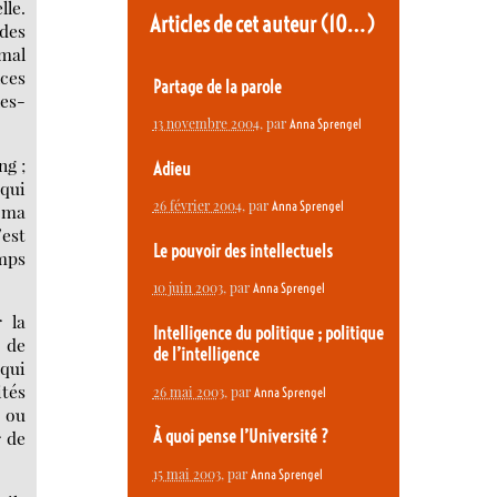
lle.
Articles de cet auteur
(10…)
 des
 mal
nces
Partage de la parole
les-
13 novembre 2004
, par
Anna Sprengel
ng ;
Adieu
 qui
26 février 2004
, par
Anna Sprengel
r ma
’est
Le pouvoir des intellectuels
emps
10 juin 2003
, par
Anna Sprengel
 la
Intelligence du politique ; politique
s de
de l’intelligence
 qui
ités
26 mai 2003
, par
Anna Sprengel
, ou
À quoi pense l’Université ?
r de
15 mai 2003
, par
Anna Sprengel