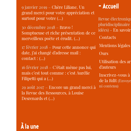
-
Accueil
9 janvier 2019 –
Chère Liliane, Un
grand merci pour votre appréciation et
surtout pour votre (…)
Revue électroniqu
pluridisciplinaire 
30 décembre 2018 –
Bravo !
idées) -
En savoi
Somptueuse et riche présentation de ce
Contacts
merveilleux poète et érudit. (…)
Mentions légales
17 février 2018 –
Pour cette annonce qui
date, j’ai changé d’adresse mail :
Ours
contact : (…)
Utilisation des ar
d’auteurs
16 février 2018 –
C’était même pas lui,
mais c’est tout comme : c’est Aurélie
Inscrivez-vous à 
Filipetti qui a (…)
de la RdR
(Envoye
ni contenu)
29 août 2017 –
Encore un grand merci à
la Revue des Ressources, à Louise
Desrenards et (…)
À la une