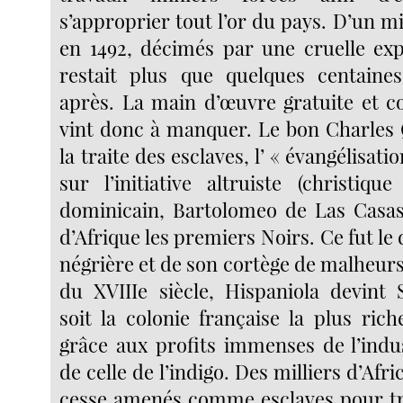
s’approprier tout l’or du pays. D’un mi
en 1492, décimés par une cruelle expl
restait plus que quelques centaines
après. La main d’œuvre gratuite et c
vint donc à manquer. Le bon Charles 
la traite des esclaves, l’ « évangélisati
sur l’initiative altruiste (christiq
dominicain, Bartolomeo de Las Casas e
d’Afrique les premiers Noirs. Ce fut le 
négrière et de son cortège de malheurs.
du XVIIIe siècle, Hispaniola devint
soit la colonie française la plus ric
grâce aux profits immenses de l’indus
de celle de l’indigo. Des milliers d’Afr
cesse amenés comme esclaves pour tra