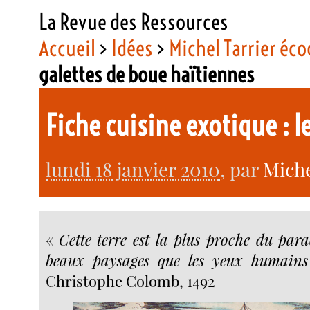
La Revue des Ressources
Accueil
>
Idées
>
Michel Tarrier éco
galettes de boue haïtiennes
Fiche cuisine exotique : 
lundi 18 janvier 2010
, par
Miche
«
Cette terre est la plus proche du para
beaux paysages que les yeux humains 
Christophe Colomb, 1492