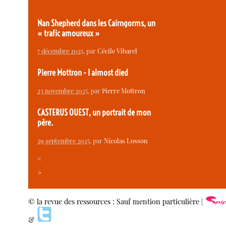
Nan Shepherd dans les Cairngorms, un
« trafic amoureux »
7 décembre 2025
, par
Cécile Vibarel
Pierre Mottron - I almost died
23 novembre 2025
, par
Pierre Mottron
CASTERUS OUEST, un portrait de mon
père.
29 septembre 2025
, par
Nicolas Losson
<
>
© la revue des ressources : Sauf mention particulière |
&