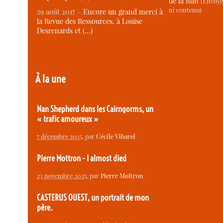
de la RdR
(Envoye
ni contenu)
29 août 2017 –
Encore un grand merci à
la Revue des Ressources, à Louise
Desrenards et (…)
À la une
Nan Shepherd dans les Cairngorms, un
« trafic amoureux »
7 décembre 2025
, par
Cécile Vibarel
Pierre Mottron - I almost died
23 novembre 2025
, par
Pierre Mottron
CASTERUS OUEST, un portrait de mon
père.