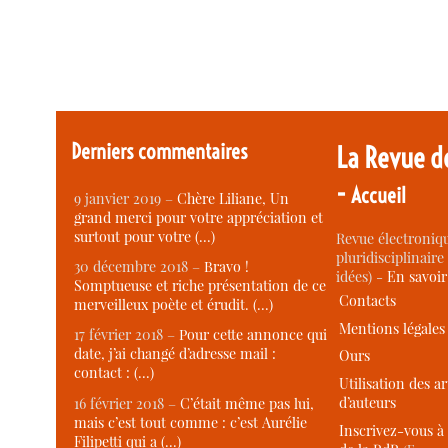
Derniers commentaires
La Revue d
-
Accueil
9 janvier 2019 –
Chère Liliane, Un
grand merci pour votre appréciation et
surtout pour votre (…)
Revue électroniqu
pluridisciplinaire 
30 décembre 2018 –
Bravo !
idées) -
En savoi
Somptueuse et riche présentation de ce
Contacts
merveilleux poète et érudit. (…)
Mentions légales
17 février 2018 –
Pour cette annonce qui
date, j’ai changé d’adresse mail :
Ours
contact : (…)
Utilisation des ar
d’auteurs
16 février 2018 –
C’était même pas lui,
mais c’est tout comme : c’est Aurélie
Inscrivez-vous à 
Filipetti qui a (…)