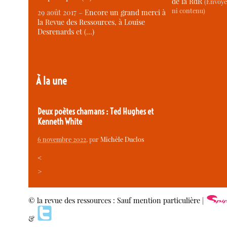
de la RdR
(Envoye
ni contenu)
29 août 2017 –
Encore un grand merci à
la Revue des Ressources, à Louise
Desrenards et (…)
À la une
Deux poètes chamans : Ted Hughes et
Kenneth White
6 novembre 2022
, par
Michèle Duclos
<
>
© la revue des ressources : Sauf mention particulière |
&