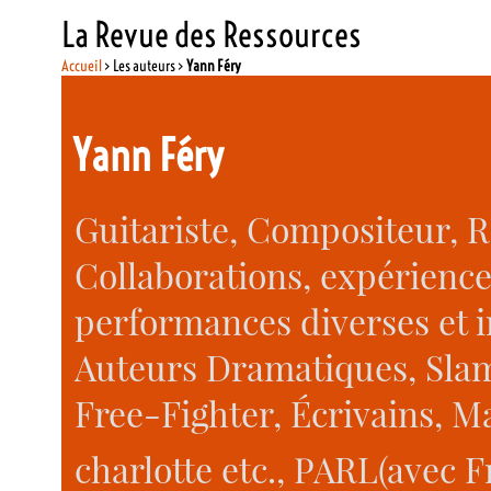
La Revue des Ressources
Accueil
> Les auteurs >
Yann Féry
Yann Féry
Guitariste, Compositeur, R
Collaborations, expériences
performances diverses et i
Auteurs Dramatiques, Slam
Free-Fighter, Écrivains, Mai
charlotte etc., PARL(avec F