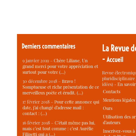
Derniers commentaires
La Revue d
-
Accueil
9 janvier 2019 –
Chère Liliane, Un
grand merci pour votre appréciation et
surtout pour votre (…)
Revue électroniqu
pluridisciplinaire 
30 décembre 2018 –
Bravo !
idées) -
En savoi
Somptueuse et riche présentation de ce
Contacts
merveilleux poète et érudit. (…)
Mentions légales
17 février 2018 –
Pour cette annonce qui
date, j’ai changé d’adresse mail :
Ours
contact : (…)
Utilisation des ar
d’auteurs
16 février 2018 –
C’était même pas lui,
mais c’est tout comme : c’est Aurélie
Inscrivez-vous à 
Filipetti qui a (…)