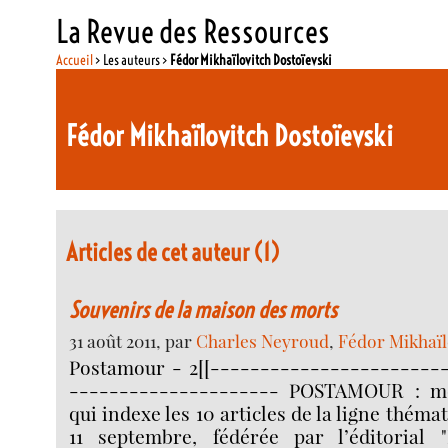
La Revue des Ressources
Accueil
> Les auteurs >
Fédor Mikhaïlovitch Dostoïevski
Fédor Mikhaïlovitch Dostoïevski
Articles de cet auteur (1)
Souvenirs de la maison des morts
31 août 2011, par
Charles Neyroud
,
Fédor Mikhaïl
Postamour - 2[[-----------------------
--------------------- POSTAMOUR : mot
qui indexe les 10 articles de la ligne théma
11 septembre, fédérée par l’éditorial